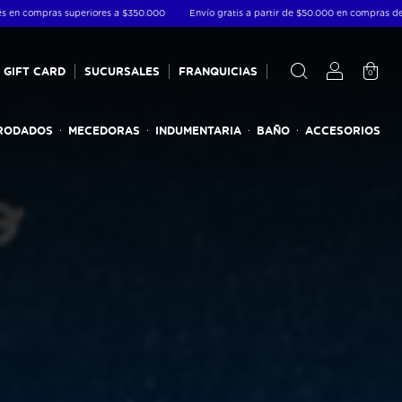
a partir de $50.000 en compras de productos físicos- 15% con transferencia - hasta 6 cuo
GIFT CARD
SUCURSALES
FRANQUICIAS
0
RODADOS
MECEDORAS
INDUMENTARIA
BAÑO
ACCESORIOS