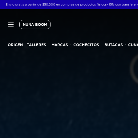
uctos físicos- 15% con transferencia - hasta 6 cuotas sin interés en compras superiores 
NUNA BOOM
ORIGEN - TALLERES
MARCAS
COCHECITOS
BUTACAS
CUN