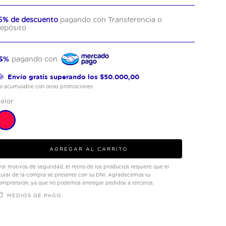
5% de descuento
pagando con Transferencia o
epósito
5%
pagando con
Envío gratis
superando los
$50.000,00
o acumulable con otras promociones
olor
Por motivos de seguridad, el retiro de los productos requiere que el
itular de la compra se presente con su DNI. Agradecemos tu
omprensión, ya que no podemos entregar pedidos a terceros.
MEDIOS DE PAGO