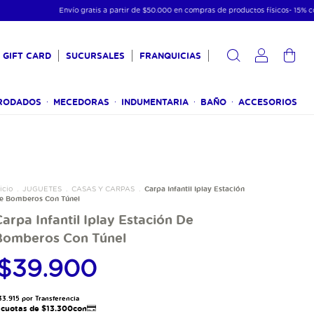
Envío gratis a partir de $50.000 en compras de productos físicos- 15% con transferenc
GIFT CARD
SUCURSALES
FRANQUICIAS
0
RODADOS
MECEDORAS
INDUMENTARIA
BAÑO
ACCESORIOS
Carpa Infantil Iplay Estación
icio
.
JUGUETES
.
CASAS Y CARPAS
.
e Bomberos Con Túnel
arpa Infantil Iplay Estación De
Bomberos Con Túnel
$39.900