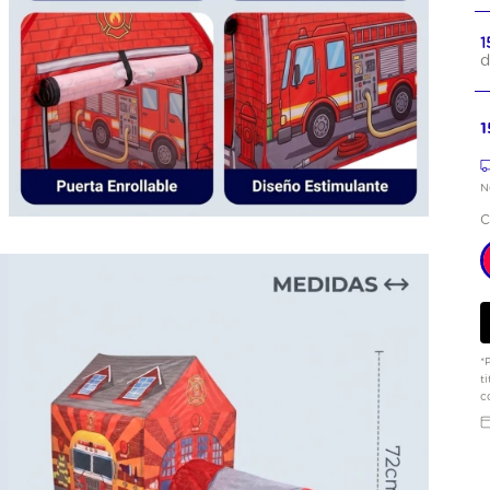
1
d
1
N
C
*
t
c