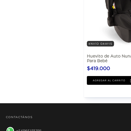
ENVÍO GRATIS
Huevito de Auto Nuna
Para Bebé
$419.000
CONTACTÁNOS
541165735391