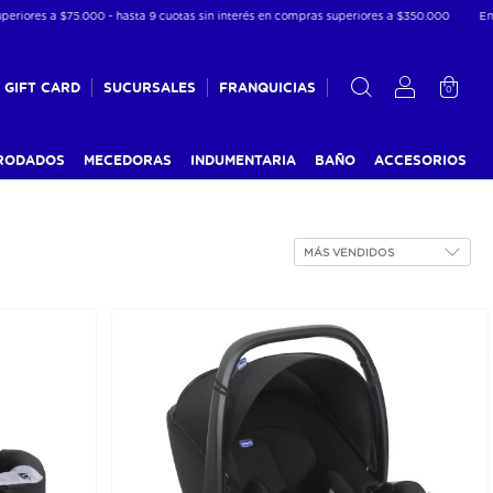
ores a $75.000 - hasta 9 cuotas sin interés en compras superiores a $350.000
Envío gr
GIFT CARD
SUCURSALES
FRANQUICIAS
0
RODADOS
MECEDORAS
INDUMENTARIA
BAÑO
ACCESORIOS