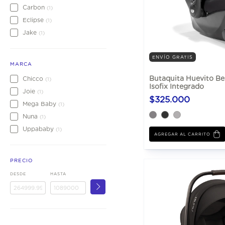
Carbon
(1)
Eclipse
(1)
Jake
(1)
ENVÍO GRATIS
MARCA
Butaquita Huevito Beb
Chicco
(1)
Isofix Integrado
Joie
(1)
$325.000
Mega Baby
(1)
Nuna
(1)
Uppababy
(1)
AGREGAR AL CARRITO
PRECIO
DESDE
HASTA