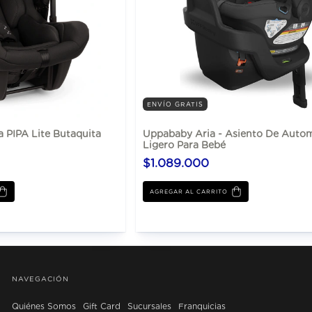
ENVÍO GRATIS
 PIPA Lite Butaquita
Uppababy Aria - Asiento De Autom
Ligero Para Bebé
$1.089.000
AGREGAR AL CARRITO
NAVEGACIÓN
Quiénes Somos
Gift Card
Sucursales
Franquicias