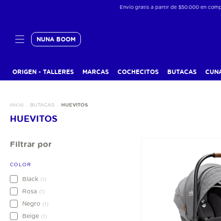
Envío gratis a partir de $50.000 en compras de
NUNA BOOM
ORIGEN - TALLERES
MARCAS
COCHECITOS
BUTACAS
CUN
HUEVITOS
Inicio
.
BUTACAS
.
HUEVITOS
Filtrar por
COLOR
Black
(1)
Rosa
(1)
Negro
(1)
Beige
(1)