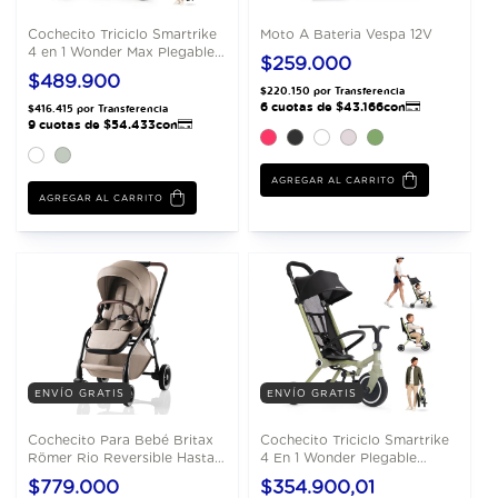
Cochecito Triciclo Smartrike
Moto A Bateria Vespa 12V
4 en 1 Wonder Max Plegable
$259.000
Compacto
$489.900
AGREGAR AL CARRITO
AGREGAR AL CARRITO
ENVÍO GRATIS
ENVÍO GRATIS
Cochecito Para Bebé Britax
Cochecito Triciclo Smartrike
Römer Rio Reversible Hasta
4 En 1 Wonder Plegable
22 Kg
Compacto
$779.000
$354.900,01