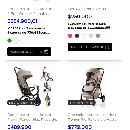
Cochecito Triciclo Smartrike
Moto A Bateria Vespa 12V
4 En 1 Wonder Plegable
$259.000
Compacto
$354.900,01
AGREGAR AL CARRITO
AGREGAR AL CARRITO
ENVÍO GRATIS
ENVÍO GRATIS
Cochecito Triciclo Smartrike
Cochecito Para Bebé Britax
4 en 1 Wonder Max Plegable
Römer Rio Reversible Hasta
Compacto
22 Kg
$489.900
$779.000