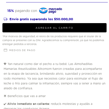
15%
pagando con
Envío gratis
superando los
$50.000,00
*Por motivos de seguridad, el retiro de los productos requiere que el titular de la
compra se presente con su DNI. Agradecemos tu comprensión, ya que no podemos
entregar pedidos a terceros.
MEDIOS DE PAGO
Tan natural como dar el pecho a tu bebé. Las Almohadillas
💖
Mamarias Reutilizables Alltomom fueron creadas para acompañarte
en la etapa de lactancia, brindando alivio, suavidad y protección en
todo momento. Ya sea que necesites calor para estimular el flujo de
leche o frío para calmar la inflamación, siempre vas a tener a mano un
aliado de confianza.
Beneficios que vas a amar
🌟
Alivio inmediato en caliente:
reducís molestias y ayudás a
✔️
destapar los conductos lácteos.