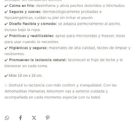
Calma en frío:
desinflama y alivia pechos doloridos o hinchados.
✔️
Seguras y suaves:
dermatológicamente probadas e
✔️
hipoalergénicas, cuidan tu piel sin irritar el pezón.
Diseño flexible y cómodo:
se adapta perfectamente al pecho,
✔️
incluso bajo la ropa.
Prácticas y reutilizables:
aptas para microondas y freezer, listas
✔️
para usar cuando lo necesites.
Higiénicas y seguras:
materiales de alta calidad, fáciles de limpiar y
✔️
resistentes.
Promueven la lactancia natural:
favorecen el flujo de leche y el
✔️
bienestar en cada toma.
✔️ Mide 18 cm x 18 cm.
Disfrutá tu lactancia con más confort y tranquilidad. Con las
✨
Almohadillas Mamarias Alltomom vas a sentirte cuidada y
acompañada en cada momento especial con tu bebé.