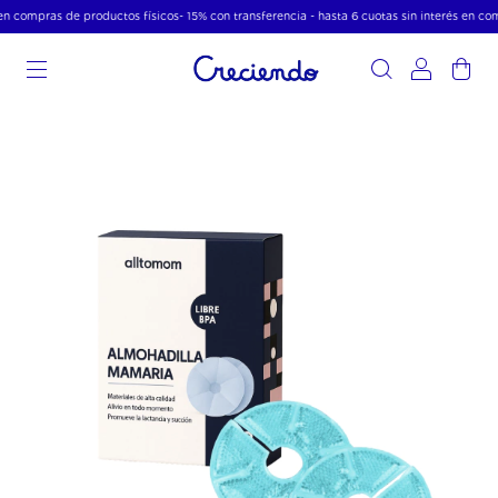
 compras de productos físicos- 15% con transferencia - hasta 6 cuotas sin interés en comp
0