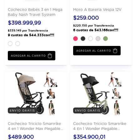
Cochecito Bebés 3 en 1 Mega
Moto A Bateria Vespa 12V
Baby Nash Travel System
$259.000
$398.999,99
AGREGAR AL CARRITO
AGREGAR AL CARRITO
ENVÍO GRATIS
ENVÍO GRATIS
Cochecito Triciclo Smartrike
Cochecito Triciclo Smartrike
4 en 1 Wonder Max Plegable
4 En 1 Wonder Plegable
Compacto
Compacto
$489.900
$354.900,01