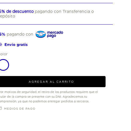
5% de descuento
pagando con Transferencia o
epósito
5%
pagando con
Envío gratis
olor
Por motivos de seguridad, el retiro de los productos requiere que el
itular de la compra se presente con su DNI. Agradecemos tu
omprensión, ya que no podemos entregar pedidos a terceros.
MEDIOS DE PAGO