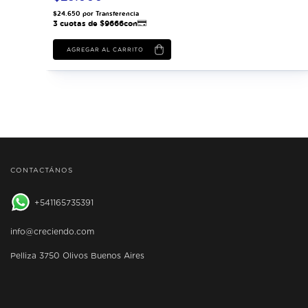
chonada
CONTACTÁNOS
541165735391
info@creciendo.com
Pelliza 3750 Olivos Buenos Aires