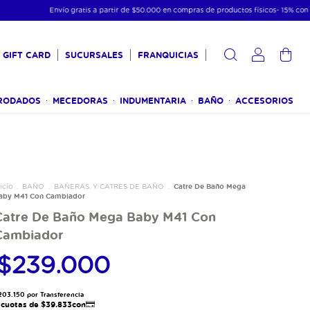
Envío gratis a partir de $50.000 en compras de productos físicos- 15% con transferenc
GIFT CARD
SUCURSALES
FRANQUICIAS
0
RODADOS
MECEDORAS
INDUMENTARIA
BAÑO
ACCESORIOS
Catre De Baño Mega
icio
.
BAÑO
.
BAÑERAS. Y CATRES DE BAÑO
.
aby M41 Con Cambiador
Catre De Baño Mega Baby M41 Con
Cambiador
$239.000