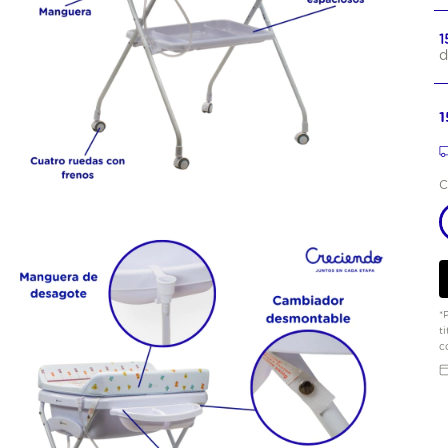
1
d
1
C
*
t
c