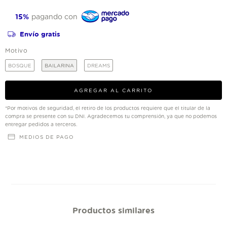
15%
pagando con
Envío gratis
Motivo
BOSQUE
BAILARINA
DREAMS
*Por motivos de seguridad, el retiro de los productos requiere que el titular de la
compra se presente con su DNI. Agradecemos tu comprensión, ya que no podemos
entregar pedidos a terceros.
MEDIOS DE PAGO
Productos similares