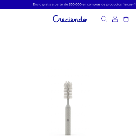
Envío gratis a partir de $50.000 en compras de productos físicos- 15%
0