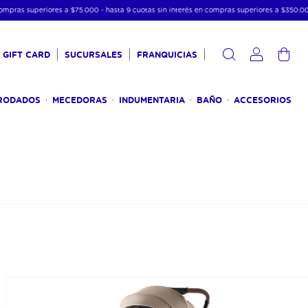
as superiores a $75.000 - hasta 9 cuotas sin interés en compras superiores a $350.000
GIFT CARD
SUCURSALES
FRANQUICIAS
0
RODADOS
MECEDORAS
INDUMENTARIA
BAÑO
ACCESORIOS