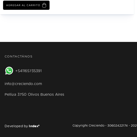
AGREGAR AL CARRITO
CONTACTÁNOS
541165735391
info@creciendo.com
Pelliza 3750 Olivos Buenos Aires
Index®
Copyright Creciendo - 30602422174 - 2026
Developed by