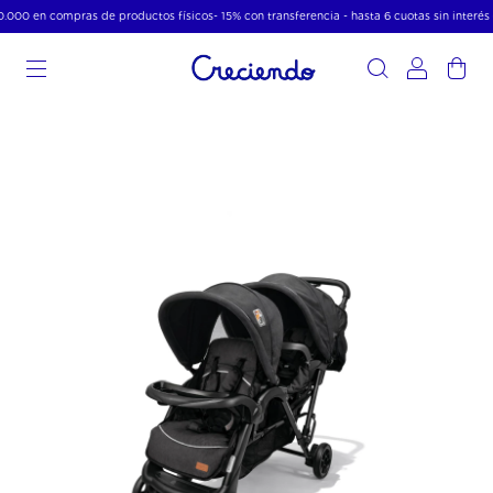
.000 en compras de productos físicos- 15% con transferencia - hasta 6 cuotas sin interés 
0