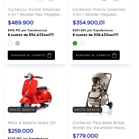
Cochecito Triciclo Smartrike
Cochecito Triciclo Smartrike
4 en 1 Wonder Max Plegable
4 En 1 Wonder Plegable
Compacto
Compacto
$489.900
$354.900,01
AGREGAR AL CARRITO
AGREGAR AL CARRITO
ENVÍO GRATIS
ENVÍO GRATIS
Moto A Bateria Vespa 12V
Cochecito Para Bebé Britax
Römer Rio Reversible Hasta
$259.000
22 Kg
$779.000