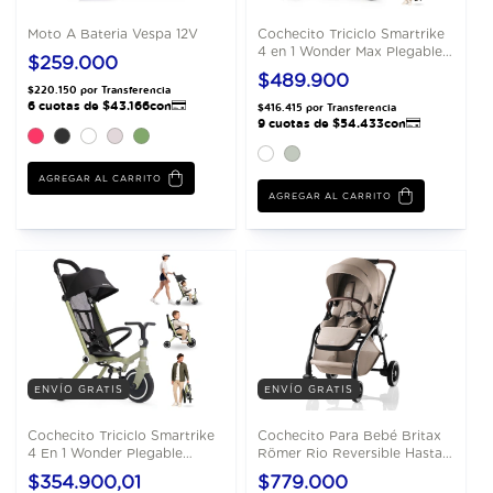
Moto A Bateria Vespa 12V
Cochecito Triciclo Smartrike
4 en 1 Wonder Max Plegable
$259.000
Compacto
$489.900
AGREGAR AL CARRITO
AGREGAR AL CARRITO
ENVÍO GRATIS
ENVÍO GRATIS
Cochecito Triciclo Smartrike
Cochecito Para Bebé Britax
4 En 1 Wonder Plegable
Römer Rio Reversible Hasta
Compacto
22 Kg
$354.900,01
$779.000