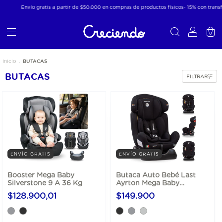
Envío gratis a partir de $50.000 en compras de productos físicos- 15% con transferenci
0
BUTACAS
Inicio
.
BUTACAS
FILTRAR
ENVÍO GRATIS
ENVÍO GRATIS
Booster Mega Baby
Butaca Auto Bebé Last
Silverstone 9 A 36 Kg
Ayrton Mega Baby
Convertible 0-25 Kg
$128.900,01
$149.900