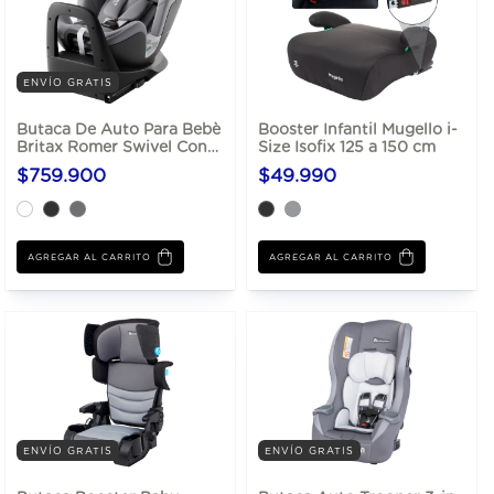
ENVÍO GRATIS
Butaca De Auto Para Bebè
Booster Infantil Mugello i-
Britax Romer Swivel Con
Size Isofix 125 a 150 cm
Rotación 360 Y Sistema
$759.900
$49.990
Isofix
AGREGAR AL CARRITO
AGREGAR AL CARRITO
ENVÍO GRATIS
ENVÍO GRATIS