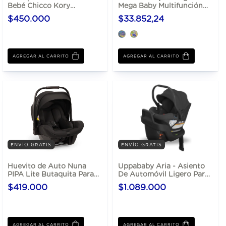
Bebé Chicco Kory
Mega Baby Multifunción
Essential I-size
Cochecito Huevito
$450.000
$33.852,24
AGREGAR AL CARRITO
AGREGAR AL CARRITO
ENVÍO GRATIS
ENVÍO GRATIS
Huevito de Auto Nuna
Uppababy Aria - Asiento
PIPA Lite Butaquita Para
De Automóvil Ligero Para
Bebé
Bebé
$419.000
$1.089.000
AGREGAR AL CARRITO