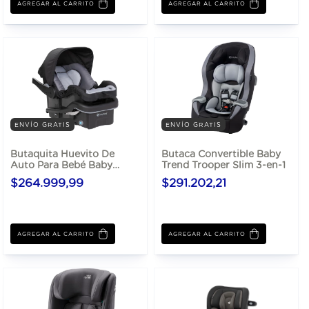
AGREGAR AL CARRITO
AGREGAR AL CARRITO
ENVÍO GRATIS
ENVÍO GRATIS
Butaquita Huevito De
Butaca Convertible Baby
Auto Para Bebé Baby
Trend Trooper Slim 3-en-1
Trend EZ-Lift Plus con
$264.999,99
$291.202,21
Base