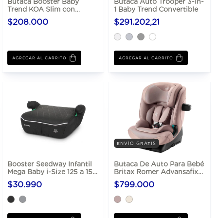
Butaca Booster Baby
Butaca Auto Trooper 3-in-
Trend KOA Slim con
1 Baby Trend Convertible
LATCH
$208.000
$291.202,21
AGREGAR AL CARRITO
ENVÍO GRATIS
Booster Seedway Infantil
Butaca De Auto Para Bebé
Mega Baby i-Size 125 a 150
Britax Romer Advansafix
cm
Pro De 76 a 150 cm i-Size
$30.990
$799.000
UN R129