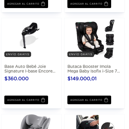
AGREGAR AL CARRITO
AGREGAR AL CARRITO
ENVÍO GRATIS
ENVÍO GRATIS
Base Auto Bebé Joie
Butaca Booster Imola
Signature I-base Encore
Mega Baby Isofix i-Size 76
Gira 360 Isofix
a 150 cm
$360.000
$149.000,01