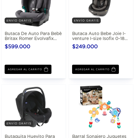
ENVÍO GRATIS
ENVÍO GRATIS
Butaca De Auto Para Bebè
Butaca Auto Bebe Joie I-
Britax Romer Evolvafix
venture I-size Isofix 0-18
Hasta 150 Cm I-size Un
Kg
$599.000
$249.000
R129
AGREGAR AL CARRITO
ENVÍO GRATIS
Butaquita Huevito Para
Barral Sonajero Juguetes