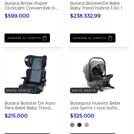
Butaca Britax Poplar
Butaca BoosterDe Bebe
Clicktight Convertible 0-
Baby Trend Hybrid 3 En 1
30kg
$599.000
$238.332,99
AGREGAR AL CARRITO
AGREGAR AL CARRITO
ENVÍO GRATIS
ENVÍO GRATIS
Butaca Booster De Auto
Butaquita Huevito Bebe
Para Bebè Baby Trend
Joie Sprint I-size Isofix
Protect 2 En 1 Hasta 54 Kg
Integrado
$215.000
$325.000