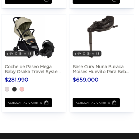
ENVÍO GRATIS
ENVÍO GRATIS
Coche de Paseo Mega
Base Curv Nuna Butaca
Baby Osaka Travel System
Moises Huevito Para Bebé
Reclinable
Giro 360
$281.990
$659.000
AGREGAR AL CARRITO