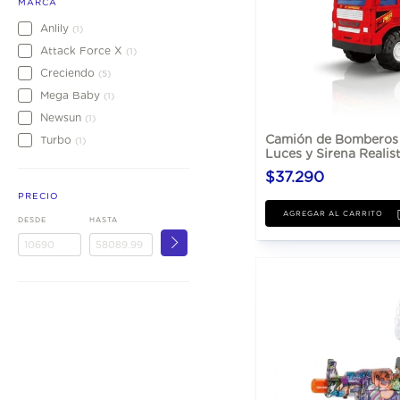
MARCA
Anlily
(1)
Attack Force X
(1)
Creciendo
(5)
Mega Baby
(1)
Newsun
(1)
Camión de Bomberos 
Turbo
(1)
Luces y Sirena Realis
$37.290
PRECIO
DESDE
HASTA