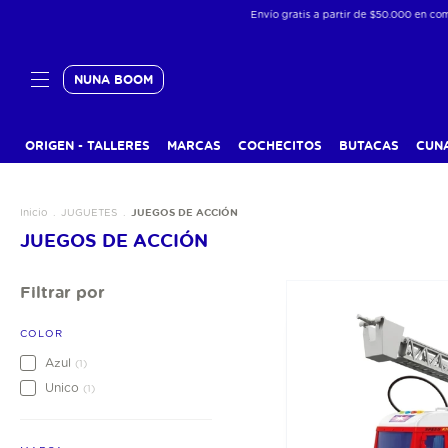
Envío gratis a partir de $50.000 en compras de pr
NUNA BOOM
ORIGEN - TALLERES
MARCAS
COCHECITOS
BUTACAS
CUN
JUEGOS DE ACCIÓN
Inicio
.
JUGUETES
.
JUEGOS DE ACCIÓN
Filtrar por
COLOR
Azul
(1)
Unico
(1)