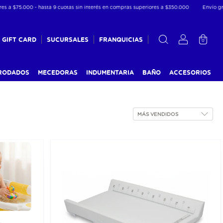
- hasta 9 cuotas sin interés en compras superiores a $350.000
Envío gratis a partir 
GIFT CARD
SUCURSALES
FRANQUICIAS
0
RODADOS
MECEDORAS
INDUMENTARIA
BAÑO
ACCESORIOS