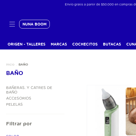
Envío gratis a partir de $50.000 en compras de productos fís
NUNA BOOM
ORIGEN - TALLERES
MARCAS
COCHECITOS
BUTACAS
CUN
BAÑO
Inicio
.
BAÑO
BAÑERAS. Y CATRES DE
BAÑO
ACCESORIOS
PELELAS
Filtrar por