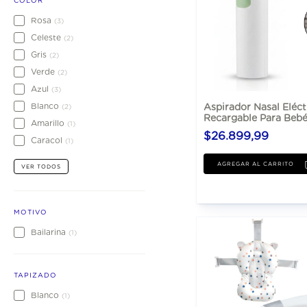
COLOR
Rosa
(3)
Celeste
(2)
Gris
(2)
Verde
(2)
Azul
(3)
Blanco
Aspirador Nasal Eléc
(2)
Recargable Para Beb
Amarillo
(1)
$26.899,99
Caracol
(1)
VER TODOS
MOTIVO
Bailarina
(1)
TAPIZADO
Blanco
(1)