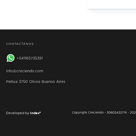
CONTACTÁNOS
541165735391
info@creciendo.com
Pelliza 3750 Olivos Buenos Aires
Index®
Copyright Creciendo - 30602422174 - 2026
Developed by