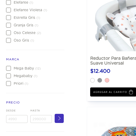
Elefante
(1)
Elefante Violeta
(1)
Estrella Gris
(1)
Granja Gris
(1)
Oso Celeste
(2)
Oso Gris
(1)
Reductor Para Bañer
MARCA
Suave Universal
Mega Baby
(12)
$12.400
Megababy
(1)
Priori
(1)
AGREGAR AL CARRITO
PRECIO
DESDE
HASTA