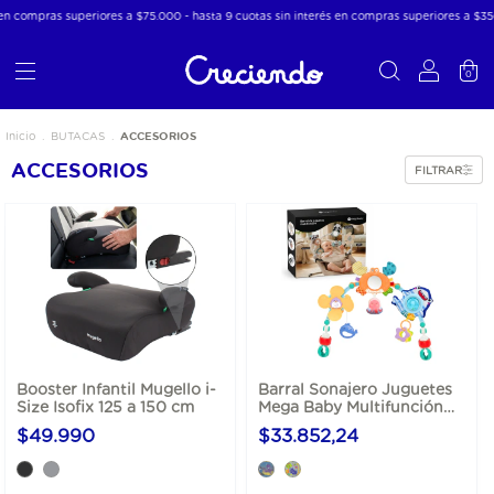
 en compras superiores a $75.000 - hasta 9 cuotas sin interés en compras superiores a $35
0
ACCESORIOS
Inicio
.
BUTACAS
.
ACCESORIOS
FILTRAR
Booster Infantil Mugello i-
Barral Sonajero Juguetes
Size Isofix 125 a 150 cm
Mega Baby Multifunción
Cochecito Huevito
$49.990
$33.852,24