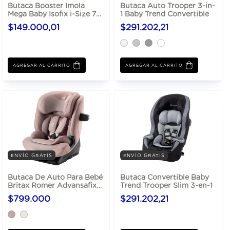
Butaca Booster Imola
Butaca Auto Trooper 3-in-
Mega Baby Isofix i-Size 76
1 Baby Trend Convertible
a 150 cm
$149.000,01
$291.202,21
AGREGAR AL CARRITO
ENVÍO GRATIS
ENVÍO GRATIS
Butaca De Auto Para Bebé
Butaca Convertible Baby
Britax Romer Advansafix
Trend Trooper Slim 3-en-1
Pro De 76 a 150 cm i-Size
$799.000
$291.202,21
UN R129