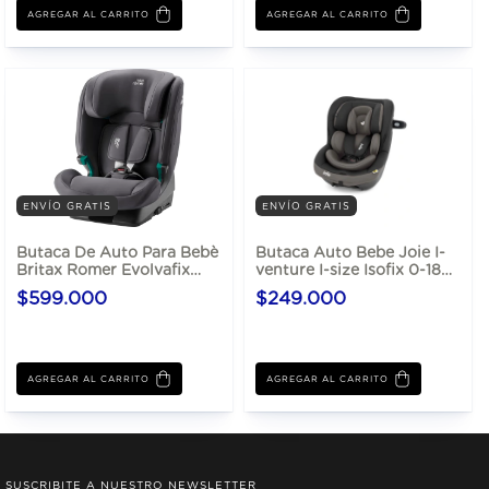
AGREGAR AL CARRITO
ENVÍO GRATIS
ENVÍO GRATIS
Butaca De Auto Para Bebè
Butaca Auto Bebe Joie I-
Britax Romer Evolvafix
venture I-size Isofix 0-18
Hasta 150 Cm I-size Un
Kg
$599.000
$249.000
R129
AGREGAR AL CARRITO
SUSCRIBITE A NUESTRO NEWSLETTER