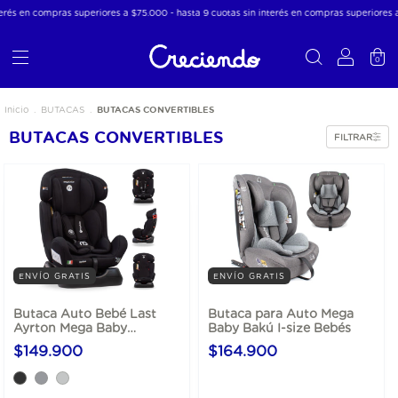
rés en compras superiores a $75.000 - hasta 9 cuotas sin interés en compras superiores a 
0
BUTACAS CONVERTIBLES
Inicio
.
BUTACAS
.
BUTACAS CONVERTIBLES
FILTRAR
ENVÍO GRATIS
ENVÍO GRATIS
Butaca Auto Bebé Last
Butaca para Auto Mega
Ayrton Mega Baby
Baby Bakú I-size Bebés
Convertible 0-25 Kg
$149.900
$164.900