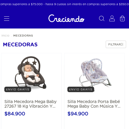
ras superiores a $75.000 - hasta 9 cuotas sin interés en compras superiores a $350.000
0
MECEDORAS
Inicio
.
MECEDORAS
FILTRAR
ENVÍO GRATIS
ENVÍO GRATIS
Silla Mecedora Mega Baby
Silla Mecedora Porta Bebé
27267 18 Kg Vibración Y
Mega Baby Con Música Y
Música
Vibración Hasta 18 Kg
$84.900
$94.900