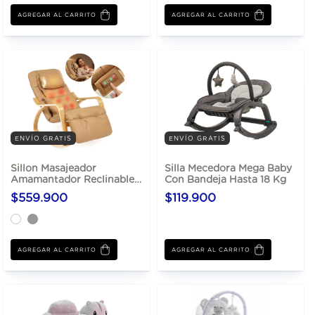
AGREGAR AL CARRITO
ENVÍO GRATIS
ENVÍO GRATIS
Sillon Masajeador
Silla Mecedora Mega Baby
Amamantador Reclinable
Con Bandeja Hasta 18 Kg
Mega Baby Rocking AW-
$559.900
$119.900
300 Con Apoya Pies
Vibración y Calor
AGREGAR AL CARRITO
AGREGAR AL CARRITO