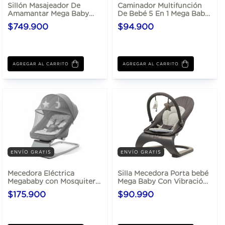
Sillón Masajeador De
Caminador Multifunción
Amamantar Mega Baby
De Bebé 5 En 1 Mega Baby
Multi Massage Rocking 12V
Didáctico
$749.900
$94.900
con vibración y calor
ENVÍO GRATIS
ENVÍO GRATIS
Mecedora Eléctrica
Silla Mecedora Porta bebé
Megababy con Mosquitero
Mega Baby Con Vibración
y Control Remoto
y Musica Hasta 18 Kg
$175.900
$90.990