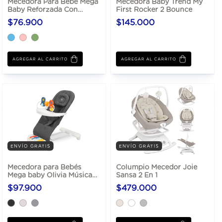
Mecedora Para Bebé Mega
Mecedora Baby Trend My
Baby Reforzada Con
First Rocker 2 Bounce
Vibración
$76.900
$145.000
AGREGAR AL CARRITO
ENVÍO GRATIS
ENVÍO GRATIS
Mecedora para Bebés
Columpio Mecedor Joie
Mega baby Olivia Música
Sansa 2 En 1
Reclinable
$97.900
$479.000