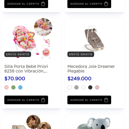
AGREGAR AL CARRITO
ENVÍO GRATIS
ENVÍO GRATIS
Silla Porta Bebé Priori
Mecedora Joie Dreamer
8238 con Vibración,
Plegable
Música y Barra De
$70.900
$249.000
Juguetes. Hasta 12 Kg
AGREGAR AL CARRITO
AGREGAR AL CARRITO