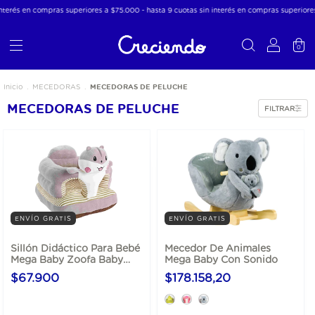
nterés en compras superiores a $75.000 - hasta 9 cuotas sin interés en compras superiore
0
MECEDORAS DE PELUCHE
Inicio
.
MECEDORAS
.
MECEDORAS DE PELUCHE
FILTRAR
ENVÍO GRATIS
ENVÍO GRATIS
Sillón Didáctico Para Bebé
Mecedor De Animales
Mega Baby Zoofa Baby
Mega Baby Con Sonido
Desde 6 Meses
$67.900
$178.158,20