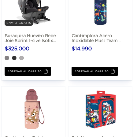
ENVÍO GRATIS
Butaquita Huevito Bebe
Cantimplora Acero
Joie Sprint I-size Isofix
Inoxidable Must Team
Integrado
450ml Escolar
$325.000
$14.990
AGREGAR AL CARRITO
AGREGAR AL CARRITO