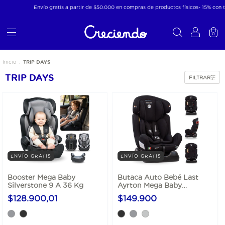
Envío gratis a partir de $50.000 en compras de productos físicos- 15% con transfer
0
TRIP DAYS
Inicio
.
TRIP DAYS
FILTRAR
ENVÍO GRATIS
ENVÍO GRATIS
Booster Mega Baby
Butaca Auto Bebé Last
Silverstone 9 A 36 Kg
Ayrton Mega Baby
Convertible 0-25 Kg
$128.900,01
$149.900