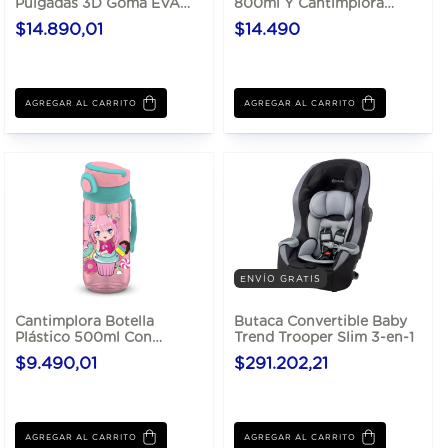
Pulgadas 3D Goma EVA
800ml Y Cantimplora
con Bolsillos Laterales
Aluminio 500ml
$14.890,01
$14.490
AGREGAR AL CARRITO
AGREGAR AL CARRITO
ENVÍO GRATIS
Cantimplora Botella
Butaca Convertible Baby
Plástico 500ml Con
Trend Trooper Slim 3-en-1
Sorbete Escolar
$9.490,01
$291.202,21
AGREGAR AL CARRITO