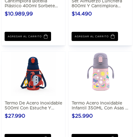
Cantimplora Botella
Set Almuerzo Lunchera
Plástico 400ml Sorbete
800ml Y Cantimplora
Infantil
Aluminio 500ml
$10.989,99
$14.490
AGREGAR AL CARRITO
AGREGAR AL CARRITO
Termo De Acero Inoxidable
Termo Acero Inoxidable
500ml Con Estuche Y
Infantil 350ML Con Asas Y
Sorbete
Sorbete
$27.990
$25.990